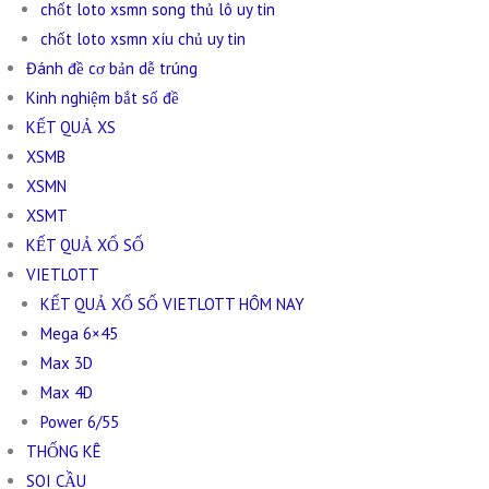
chốt loto xsmn song thủ lô uy tin
chốt loto xsmn xíu chủ uy tin
Đánh đề cơ bản dễ trúng
Kinh nghiệm bắt số đề
KẾT QUẢ XS
XSMB
XSMN
XSMT
KẾT QUẢ XỔ SỐ
VIETLOTT
KẾT QUẢ XỔ SỐ VIETLOTT HÔM NAY
Mega 6×45
Max 3D
Max 4D
Power 6/55
THỐNG KÊ
SOI CẦU