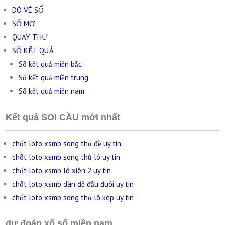
DÒ VÉ SỐ
SỔ MƠ
QUAY THỬ
SỐ KẾT QUẢ
Số kết quả miền bắc
Số kết quả miền trung
Số kết quả miền nam
Kết quả SOI CẦU mới nhất
chốt loto xsmb song thủ đề uy tin
chốt loto xsmb song thủ lô uy tin
chốt loto xsmb lô xiên 2 uy tin
chốt loto xsmb dàn đề đầu đuôi uy tin
chốt loto xsmb song thủ lô kép uy tin
dự đoán xổ số miền nam