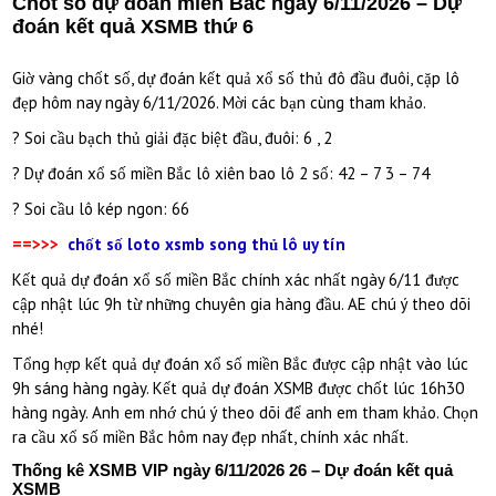
Chốt số dự đoán miền Bắc ngày 6/11/2026 – Dự
đoán kết quả XSMB thứ 6
Giờ vàng chốt số, dự đoán kết quả xổ số thủ đô đầu đuôi, cặp lô
đẹp hôm nay ngày 6/11/2026. Mời các bạn cùng tham khảo.
? Soi cầu bạch thủ giải đặc biệt đầu, đuôi: 6 , 2
? Dự đoán xổ số miền Bắc lô xiên bao lô 2 số: 42 – 7 3 – 74
? Soi cầu lô kép ngon: 66
==>>>
chốt số loto xsmb song thủ lô uy tín
Kết quả dự đoán xổ số miền Bắc chính xác nhất ngày 6/11 được
cập nhật lúc 9h từ những chuyên gia hàng đầu. AE chú ý theo dõi
nhé!
Tổng hợp kết quả dự đoán xổ số miền Bắc được cập nhật vào lúc
9h sáng hàng ngày. Kết quả dự đoán XSMB được chốt lúc 16h30
hàng ngày. Anh em nhớ chú ý theo dõi để anh em tham khảo. Chọn
ra cầu xổ số miền Bắc hôm nay đẹp nhất, chính xác nhất.
Thống kê XSMB VIP ngày 6/11/2026 26 – Dự đoán kết quả
XSMB