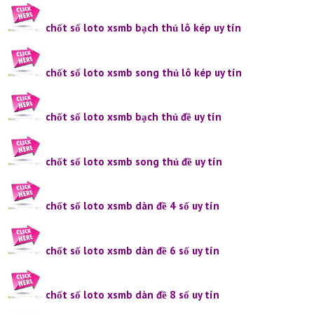
chốt số loto xsmb bạch thủ lô kép uy tín
chốt số loto xsmb song thủ lô kép uy tín
chốt số loto xsmb bạch thủ đề uy tín
chốt số loto xsmb song thủ đề uy tín
chốt số loto xsmb dàn đề 4 số uy tín
chốt số loto xsmb dàn đề 6 số uy tín
chốt số loto xsmb dàn đề 8 số uy tín