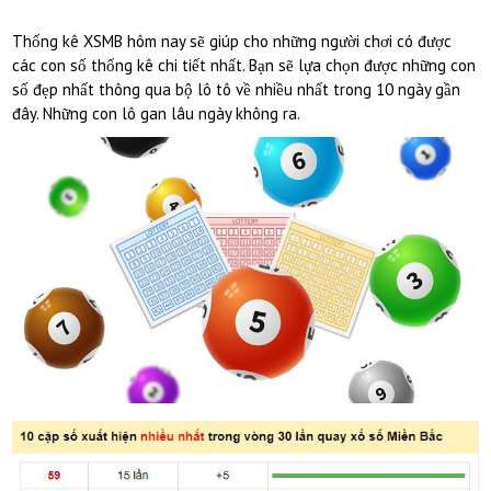
Thống kê XSMB hôm nay sẽ giúp cho những người chơi có được
các con số thống kê chi tiết nhất. Bạn sẽ lựa chọn được những con
số đẹp nhất thông qua bộ lô tô về nhiều nhất trong 10 ngày gần
đây. Những con lô gan lâu ngày không ra.