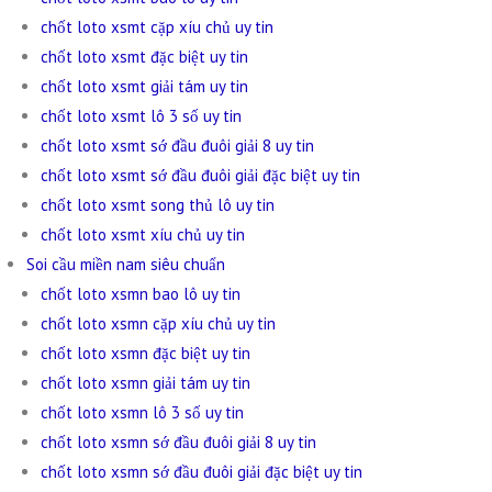
chốt loto xsmt cặp xíu chủ uy tin
chốt loto xsmt đặc biệt uy tin
chốt loto xsmt giải tám uy tin
chốt loto xsmt lô 3 số uy tin
chốt loto xsmt sớ đầu đuôi giải 8 uy tin
chốt loto xsmt sớ đầu đuôi giải đặc biệt uy tin
chốt loto xsmt song thủ lô uy tin
chốt loto xsmt xíu chủ uy tin
Soi cầu miền nam siêu chuẩn
chốt loto xsmn bao lô uy tin
chốt loto xsmn cặp xíu chủ uy tin
chốt loto xsmn đặc biệt uy tin
chốt loto xsmn giải tám uy tin
chốt loto xsmn lô 3 số uy tin
chốt loto xsmn sớ đầu đuôi giải 8 uy tin
chốt loto xsmn sớ đầu đuôi giải đặc biệt uy tin