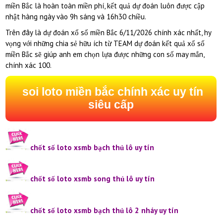
miền Bắc là hoàn toàn miền phí, kết quả dự đoán luôn được cập
nhật hàng ngày vào 9h sáng và 16h30 chiều.
Trên đây là dự đoán xổ số miền Bắc 6/11/2026 chính xác nhất, hy
vọng với những chia sẻ hữu ích từ TEAM dự đoán kết quả xổ số
miền Bắc sẽ giúp anh em chọn lựa được những con số may mắn,
chính xác 100.
soi loto miền bắc chính xác uy tín
siêu cấp
chốt số loto xsmb bạch thủ lô uy tín
chốt số loto xsmb song thủ lô uy tín
chốt số loto xsmb bạch thủ lô 2 nháy uy tín