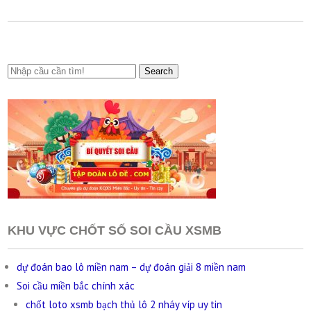
Search
KHU VỰC CHỐT SỐ SOI CẦU XSMB
dự đoán bao lô miền nam – dự đoán giải 8 miền nam
Soi cầu miền bắc chính xác
chốt loto xsmb bạch thủ lô 2 nháy víp uy tin