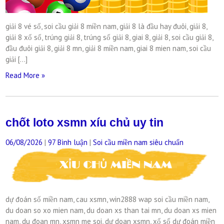
giải 8 vé số, soi cầu giải 8 miền nam, giải 8 là đầu hay đuôi, giải 8,
giải 8 xổ số, trúng giải 8, trúng số giải 8, giai 8, giải 8, soi cầu giải 8,
đầu đuôi giải 8, giải 8 mn, giải 8 miền nam, giai 8 mien nam, soi cầu
giải […]
Read More »
chốt loto xsmn xíu chủ uy tin
06/08/2026
|
97 Bình luận
|
Soi cầu miền nam siêu chuẩn
dự đoán số miền nam, cau xsmn, win2888 wap soi cầu miền nam,
du doan so xo mien nam, du doan xs than tai mn, du doan xs mien
nam, du đoan mn, xsmn me soi, dư doan xsmn, xổ số dự đoán miền