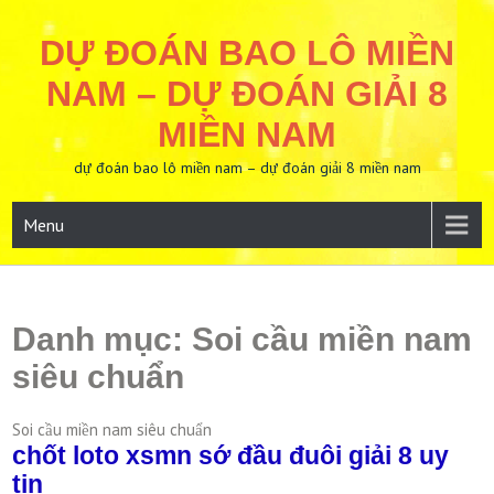
Skip
to
DỰ ĐOÁN BAO LÔ MIỀN
content
NAM – DỰ ĐOÁN GIẢI 8
MIỀN NAM
dự đoán bao lô miền nam – dự đoán giải 8 miền nam
Menu
Danh mục:
Soi cầu miền nam
siêu chuẩn
Soi cầu miền nam siêu chuẩn
chốt loto xsmn sớ đầu đuôi giải 8 uy
tin