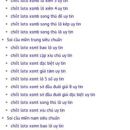
chốt loto xsmb lô xiên 3 uy tin
chốt loto xsmb lô xiên 4 uy tin
chốt loto xsmb song thủ đề uy tin
chốt loto xsmb song thủ lô kép uy tin
chốt loto xsmb song thủ lô uy tin
Soi cầu miền trung siêu chuẩn
chốt loto xsmt bao lô uy tin
chốt loto xsmt cặp xíu chủ uy tin
chốt loto xsmt đặc biệt uy tin
chốt loto xsmt giải tám uy tin
chốt loto xsmt lô 3 số uy tin
chốt loto xsmt sớ đầu đuôi giải 8 uy tin
chốt loto xsmt sớ đầu đuôi giải đặc biệt uy tin
chốt loto xsmt song thủ lô uy tin
chốt loto xsmt xíu chủ uy tin
Soi cầu miền nam siêu chuẩn
chốt loto xsmn bao lô uy tin