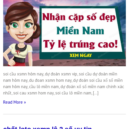
soi cầu xsmn hôm nay, dự đoán xsmn vip, soi cầu dự đoán miền
nam hôm nay, du đoan xsmn hom nay, dự đoán soi cầu xổ số miền
nam hôm nay, cầu lô miền nam, dự đoán xổ số miền nam chính xác
nhất, soi cau xsmn hom nay, soi cầu lô miền nam, […]
Read More »