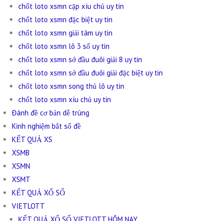
chốt loto xsmn cặp xíu chủ uy tin
chốt loto xsmn đặc biệt uy tin
chốt loto xsmn giải tám uy tin
chốt loto xsmn lô 3 số uy tin
chốt loto xsmn sớ đầu đuôi giải 8 uy tin
chốt loto xsmn sớ đầu đuôi giải đặc biệt uy tin
chốt loto xsmn song thủ lô uy tin
chốt loto xsmn xíu chủ uy tin
Đánh đề cơ bản dễ trúng
Kinh nghiệm bắt số đề
KẾT QUẢ XS
XSMB
XSMN
XSMT
KẾT QUẢ XỔ SỐ
VIETLOTT
KẾT QUẢ XỔ SỐ VIETLOTT HÔM NAY