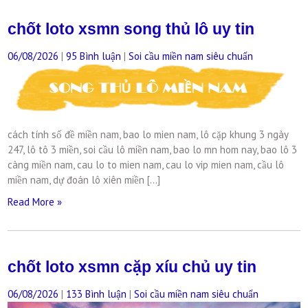
chốt loto xsmn song thủ lô uy tin
06/08/2026
|
95 Bình luận
|
Soi cầu miền nam siêu chuẩn
cách tính số đề miền nam, bao lo mien nam, lô cặp khung 3 ngày
247, lô tô 3 miền, soi cầu lô miền nam, bao lo mn hom nay, bao lô 3
càng miền nam, cau lo to mien nam, cau lo vip mien nam, cầu lô
miền nam, dự đoán lô xiên miền […]
Read More »
chốt loto xsmn cặp xíu chủ uy tin
06/08/2026
|
133 Bình luận
|
Soi cầu miền nam siêu chuẩn