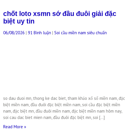
chốt loto xsmn sớ đầu đuôi giải đặc
biệt uy tin
06/08/2026
|
91 Bình luận
|
Soi cầu miền nam siêu chuẩn
so dau duoi mn, thong ke dac biet, tham khảo xổ số miền nam, đặc
biệt miền nam, đầu đuôi đặc biệt miền nam, soi cầu đặc biệt miền
nam, đặc biệt mn, đầu đuôi miền nam, đặc biệt miền nam hôm nay,
soi cau dac biet mien nam, đầu đuôi đặc biệt mn, soi […]
Read More »