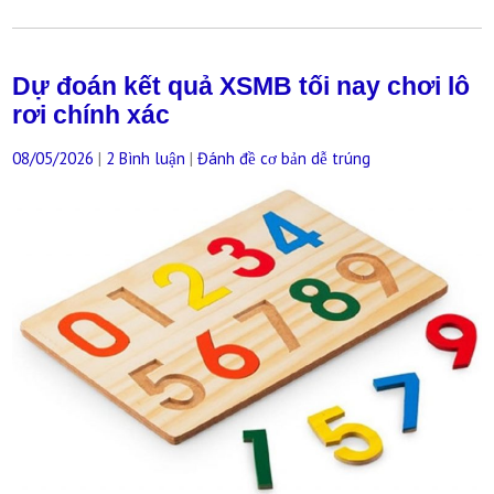
Dự đoán kết quả XSMB tối nay chơi lô
rơi chính xác
08/05/2026
|
2 Bình luận
|
Đánh đề cơ bản dễ trúng