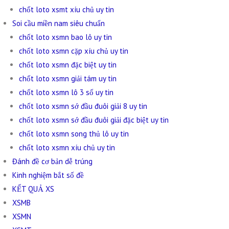
chốt loto xsmt xíu chủ uy tin
Soi cầu miền nam siêu chuẩn
chốt loto xsmn bao lô uy tin
chốt loto xsmn cặp xíu chủ uy tin
chốt loto xsmn đặc biệt uy tin
chốt loto xsmn giải tám uy tin
chốt loto xsmn lô 3 số uy tin
chốt loto xsmn sớ đầu đuôi giải 8 uy tin
chốt loto xsmn sớ đầu đuôi giải đặc biệt uy tin
chốt loto xsmn song thủ lô uy tin
chốt loto xsmn xíu chủ uy tin
Đánh đề cơ bản dễ trúng
Kinh nghiệm bắt số đề
KẾT QUẢ XS
XSMB
XSMN