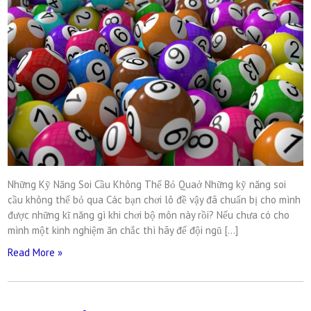
Những Kỹ Năng Soi Cầu Không Thể Bỏ Quaở Những kỹ năng soi
cầu không thể bỏ qua Các bạn chơi lô đề vậy đã chuẩn bị cho mình
được những kĩ năng gì khi chơi bộ môn này rồi? Nếu chưa có cho
mình một kinh nghiệm ăn chắc thì hãy để đội ngũ […]
Read More »