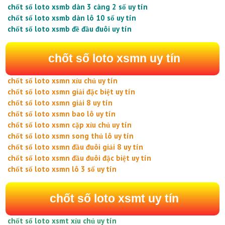
chốt số loto xsmb dàn 3 càng 2 số uy tín
chốt số loto xsmb dàn lô 10 số uy tín
chốt số loto xsmb đề đầu đuôi uy tín
chốt số loto xsmn uy tín
chốt số loto xsmn xỉu chủ uy tín
chốt số loto xsmn giải đặc biệt uy tín
chốt số loto xsmn giải 8 uy tín
chốt số loto xsmn bao lô uy tín
chốt số loto xsmn cặp xỉu chủ uy tín
chốt số loto xsmn song thủ lô uy tín
chốt số loto xsmn đầu đuôi giải 8 uy tín
chốt số loto xsmn đầu đuôi đặc biệt uy tín
chốt số loto xsmn lô 3 số uy tín
chốt số loto xsmt uy tín
chốt số loto xsmt xỉu chủ uy tín