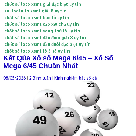
chốt số loto xsmt giải đặc biệt uy tín
soi locầu to xsmt giải 8 uy tín
chốt số loto xsmt bao lô uy tín
chốt số loto xsmt cặp xỉu chủ uy tín
chốt số loto xsmt song thủ lô uy tín
chốt số loto xsmt đầu đuôi giải 8 uy tín
chốt số loto xsmt đầu đuôi đặc biệt uy tín
chốt số loto xsmt lô 3 số uy tín
Kết Qủa Xổ số Mega 6/45 – Xổ Số
Mega 6/45 Chuẩn Nhất
08/05/2026
|
2 Bình luận
|
Kinh nghiệm bắt số đề