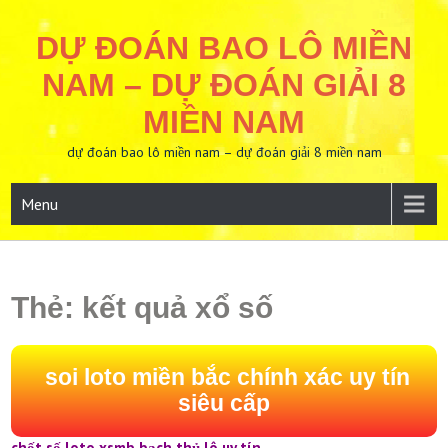
Skip
to
DỰ ĐOÁN BAO LÔ MIỀN
content
NAM – DỰ ĐOÁN GIẢI 8
MIỀN NAM
dự đoán bao lô miền nam – dự đoán giải 8 miền nam
Menu
Thẻ:
kết quả xổ số
soi loto miền bắc chính xác uy tín
siêu cấp
chốt số loto xsmb bạch thủ lô uy tín