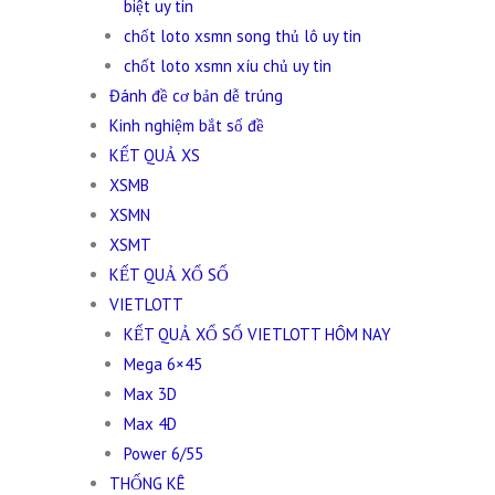
biệt uy tin
chốt loto xsmn song thủ lô uy tin
chốt loto xsmn xíu chủ uy tin
Đánh đề cơ bản dễ trúng
Kinh nghiệm bắt số đề
KẾT QUẢ XS
XSMB
XSMN
XSMT
KẾT QUẢ XỔ SỐ
VIETLOTT
KẾT QUẢ XỔ SỐ VIETLOTT HÔM NAY
Mega 6×45
Max 3D
Max 4D
Power 6/55
THỐNG KÊ