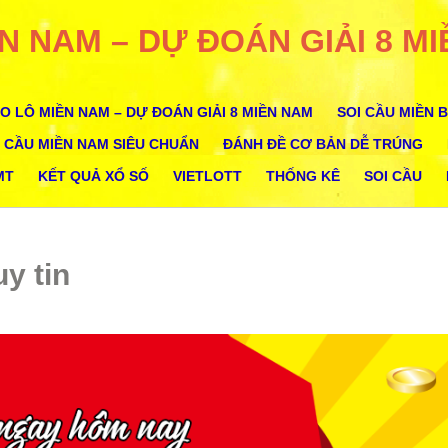
N NAM – DỰ ĐOÁN GIẢI 8 M
 LÔ MIỀN NAM – DỰ ĐOÁN GIẢI 8 MIỀN NAM
SOI CẦU MIỀN 
I CẦU MIỀN NAM SIÊU CHUẨN
ĐÁNH ĐỀ CƠ BẢN DỄ TRÚNG
MT
KẾT QUẢ XỔ SỐ
VIETLOTT
THỐNG KÊ
SOI CẦU
uy tin