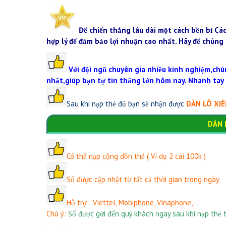
Để chiến thắng lâu dài một cách bền bỉ
Các
hợp lý để đảm bảo lợi nhuận cao nhất.
Hãy để chúng 
Với đội ngũ chuyên gia nhiều kinh nghiệm,ch
nhất,giúp bạn tự tin thắng lớn hôm nay. Nhanh tay 
Sau khi nạp thẻ đủ bạn sẽ nhận được
DÀN LÔ XIÊ
DÀN 
Có thể nạp cộng dồn thẻ ( Ví dụ 2 cái 100k )
Số được cập nhật từ tất cả thời gian trong ngày
Hỗ trợ : Viettel, Mobiphone, Vinaphone,
…
Chú ý:
Số được gửi đến quý khách ngay sau khi nạp thẻ 