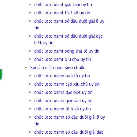
chốt loto xsmt giải tám uy tin
chốt loto xsmt lô 3 số uy tin
chốt loto xsmt sớ đầu đuôi giải 8 uy
tin
chốt loto xsmt sớ đầu đuôi giải đặc
biệt uy tin
chốt loto xsmt song thủ lô uy tin
chốt loto xsmt xíu chủ uy tin
Soi cầu miền nam siêu chuẩn
chốt loto xsmn bao lô uy tin
chốt loto xsmn cặp xíu chủ uy tin
chốt loto xsmn đặc biệt uy tin
chốt loto xsmn giải tám uy tin
chốt loto xsmn lô 3 số uy tin
chốt loto xsmn sớ đầu đuôi giải 8 uy
tin
chốt loto xsmn sớ đầu đuôi giải đặc