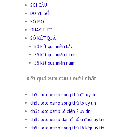
SOI CẦU
DÒ VÉ SỐ
SỔ MƠ
QUAY THỬ
SỐ KẾT QUẢ
Số kết quả miền bắc
Số kết quả miền trung
Số kết quả miền nam
Kết quả SOI CẦU mới nhất
chốt loto xsmb song thủ đề uy tin
chốt loto xsmb song thủ lô uy tin
chốt loto xsmb lô xiên 2 uy tin
chốt loto xsmb dàn đề đầu đuôi uy tin
chốt loto xsmb song thủ lô kép uy tin