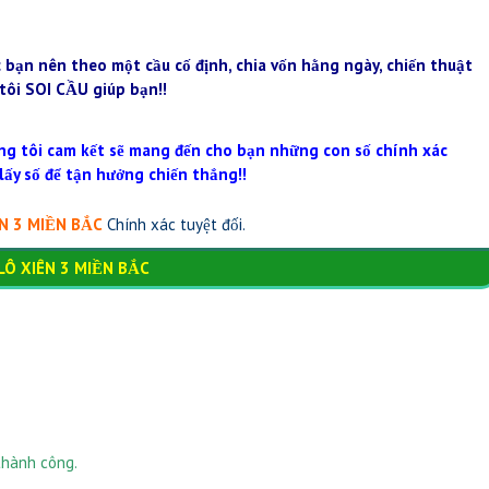
 bạn nên theo một cầu cố định, chia vốn hằng ngày, chiến thuật
tôi SOI CẦU giúp bạn!!
úng tôi cam kết sẽ mang đến cho bạn những con số chính xác
lấy số để tận hưởng chiến thắng!!
N 3 MIỀN BẮC
Chính xác tuyệt đối.
LÔ XIÊN 3 MIỀN BẮC
thành công.