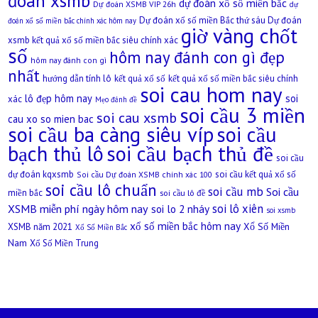
đoán xsmb
dự đoán xổ số miền bắc
Dự đoán XSMB VIP 26h
dự
Dự đoán xổ số miền Bắc thứ sáu Dự đoán
đoán xổ số miền bắc chính xác hôm nay
giờ vàng chốt
xsmb kết quả xổ số miền bắc siêu chính xác
số
hôm nay đánh con gì đẹp
hôm nay đánh con gì
nhất
hướng dẫn tính lô
kết quả xổ số
kết quả xổ số miền bắc siêu chính
soi cau hom nay
lô đẹp hôm nay
soi
xác
Mẹo đánh đề
soi cầu 3 miền
soi cau xsmb
cau xo so mien bac
soi cầu ba càng siêu víp
soi cầu
bạch thủ lô
soi cầu bạch thủ đề
soi cầu
dự đoán kqxsmb
soi cầu kết quả xổ số
Soi cầu Dự đoán XSMB chính xác 100
soi cầu lô chuẩn
soi cầu mb
Soi cầu
miền bắc
soi cầu lô đề
soi lô xiên
XSMB miễn phí ngày hôm nay
soi lo 2 nháy
soi xsmb
xổ số miền bắc hôm nay
Xổ Số Miền
XSMB năm 2021
Xổ Số Miền Bắc
Nam
Xổ Số Miền Trung