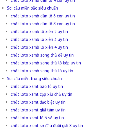
chốt loto xsmb dàn lô 4 con uy tin
Soi cầu miền bắc siêu chuẩn
chốt loto xsmb dàn lô 6 con uy tin
chốt loto xsmb dàn lô 8 con uy tin
chốt loto xsmb lô xiên 2 uy tin
chốt loto xsmb lô xiên 3 uy tin
chốt loto xsmb lô xiên 4 uy tin
chốt loto xsmb song thủ đề uy tin
chốt loto xsmb song thủ lô kép uy tin
chốt loto xsmb song thủ lô uy tin
Soi cầu miền trung siêu chuẩn
chốt loto xsmt bao lô uy tin
chốt loto xsmt cặp xíu chủ uy tin
chốt loto xsmt đặc biệt uy tin
chốt loto xsmt giải tám uy tin
chốt loto xsmt lô 3 số uy tin
chốt loto xsmt sớ đầu đuôi giải 8 uy tin