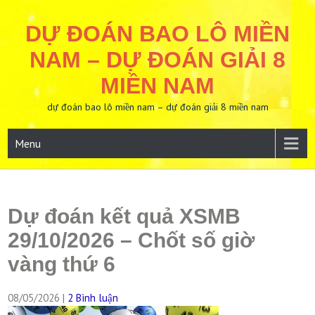
Skip
to
DỰ ĐOÁN BAO LÔ MIỀN
content
NAM – DỰ ĐOÁN GIẢI 8
MIỀN NAM
dự đoán bao lô miền nam – dự đoán giải 8 miền nam
Menu
Dự đoán kết quả XSMB
29/10/2026 – Chốt số giờ
vàng thứ 6
08/05/2026
|
2 Bình luận