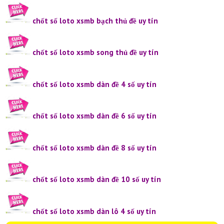
chốt số loto xsmb bạch thủ đề uy tín
chốt số loto xsmb song thủ đề uy tín
chốt số loto xsmb dàn đề 4 số uy tín
chốt số loto xsmb dàn đề 6 số uy tín
chốt số loto xsmb dàn đề 8 số uy tín
chốt số loto xsmb dàn đề 10 số uy tín
chốt số loto xsmb dàn lô 4 số uy tín