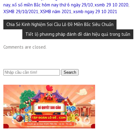
nay
,
xổ số miền Bắc hôm nay thứ 6 ngày 29/10
,
xsmb 29 10 2020
,
XSMB 29/10/2021
,
XSMB năm 2021
,
xsmb ngay 29 10 2021
Điều
Chia Sẻ Kinh Nghiệm Soi Cầu Lô Đề Miền Bắc Siêu Chuẩn
hướng
Tiết lộ phương pháp đánh đề dàn hiệu quả trong tuần
bài
viết
Comments are closed.
Search