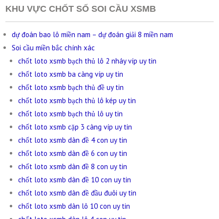
KHU VỰC CHỐT SỐ SOI CẦU XSMB
dự đoán bao lô miền nam – dự đoán giải 8 miền nam
Soi cầu miền bắc chính xác
chốt loto xsmb bạch thủ lô 2 nháy víp uy tin
chốt loto xsmb ba càng víp uy tin
chốt loto xsmb bạch thủ đề uy tin
chốt loto xsmb bạch thủ lô kép uy tin
chốt loto xsmb bạch thủ lô uy tin
chốt loto xsmb cặp 3 càng víp uy tin
chốt loto xsmb dàn đề 4 con uy tin
chốt loto xsmb dàn đề 6 con uy tin
chốt loto xsmb dàn đề 8 con uy tin
chốt loto xsmb dàn đề 10 con uy tin
chốt loto xsmb dàn đề đầu đuôi uy tin
chốt loto xsmb dàn lô 10 con uy tin