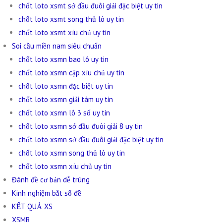
chốt loto xsmt sớ đầu đuôi giải đặc biệt uy tin
chốt loto xsmt song thủ lô uy tin
chốt loto xsmt xíu chủ uy tin
Soi cầu miền nam siêu chuẩn
chốt loto xsmn bao lô uy tin
chốt loto xsmn cặp xíu chủ uy tin
chốt loto xsmn đặc biệt uy tin
chốt loto xsmn giải tám uy tin
chốt loto xsmn lô 3 số uy tin
chốt loto xsmn sớ đầu đuôi giải 8 uy tin
chốt loto xsmn sớ đầu đuôi giải đặc biệt uy tin
chốt loto xsmn song thủ lô uy tin
chốt loto xsmn xíu chủ uy tin
Đánh đề cơ bản dễ trúng
Kinh nghiệm bắt số đề
KẾT QUẢ XS
XSMB