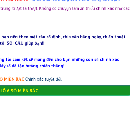
 trúng, trượt là trượt. Không có chuyện làm ăn thiếu chính xác như các
 bạn nên theo một cầu cố định, chia vốn hằng ngày, chiến thuật
tôi SOI CẦU giúp bạn!!
úng tôi cam kết sẽ mang đến cho bạn những con số chính xác
lấy số để tận hưởng chiến thắng!!
SỐ MIỀN BẮC
Chính xác tuyệt đối.
 LÔ 6 SỐ MIỀN BẮC