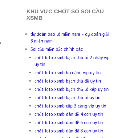
KHU VỰC CHỐT SỐ SOI CẦU
n
XSMB
dự đoán bao lô miền nam – dự đoán giải
8 miền nam
u
Soi cầu miền bắc chính xác
chốt loto xsmb bạch thủ lô 2 nháy víp
uy tin
chốt loto xsmb ba càng víp uy tin
chốt loto xsmb bạch thủ đề uy tin
chốt loto xsmb bạch thủ lô kép uy tin
chốt loto xsmb bạch thủ lô uy tin
chốt loto xsmb cặp 3 càng víp uy tin
chốt loto xsmb dàn đề 4 con uy tin
chốt loto xsmb dàn đề 6 con uy tin
chốt loto xsmb dàn đề 8 con uy tin