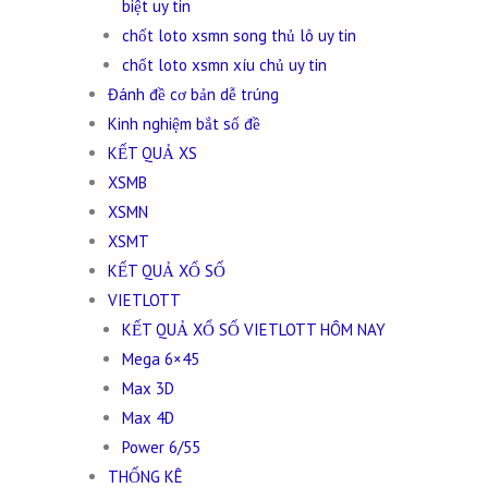
biệt uy tin
chốt loto xsmn song thủ lô uy tin
chốt loto xsmn xíu chủ uy tin
Đánh đề cơ bản dễ trúng
Kinh nghiệm bắt số đề
KẾT QUẢ XS
XSMB
XSMN
XSMT
KẾT QUẢ XỔ SỐ
VIETLOTT
KẾT QUẢ XỔ SỐ VIETLOTT HÔM NAY
Mega 6×45
Max 3D
Max 4D
Power 6/55
THỐNG KÊ