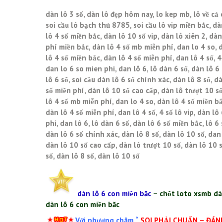
dàn lô 3 số, dàn lô đẹp hôm nay, lo kep mb, lô về cả c
soi cầu lô bạch thủ 8785, soi cầu lô vip miền bắc, dà
lô 4 số miền bắc, dàn lô 10 số vip, dàn lô xiên 2, dàn
phí miền bắc, dàn lô 4 số mb miễn phí, dan lo 4 so, d
lô 4 số miền bắc, dàn lô 4 số miễn phí, dan lô 4 số, 4 
dan lo 6 so mien phi, dan lô 6, lô dàn 6 số, dàn lô 6
lô 6 số, soi cầu dàn lô 6 số chính xác, dàn lô 8 số, d
số miền phí, dàn lô 10 số cao cấp, dàn lô trượt 10 số
lô 4 số mb miễn phí, dan lo 4 so, dàn lô 4 số miền bắ
dàn lô 4 số miễn phí, dan lô 4 số, 4 số lô vip, dàn lô
phi, dan lô 6, lô dàn 6 số, dàn lô 6 số miền bắc, lô 6
dàn lô 6 số chính xác, dàn lô 8 số, dàn lô 10 số, dan
dàn lô 10 số cao cấp, dàn lô trượt 10 số, dàn lô 10 số
số, dàn lô 8 số, dàn lô 10 số
dàn lô 6 con miền băc
– chốt loto xsmb dàn
dàn lô 6 con miền băc
Với phương châm “
SOI PHẢI CHUẨN – ĐÁN