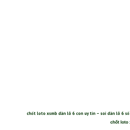
chốt loto xsmb dàn lô 6 con uy tin – soi dàn lô 6 số
chốt loto