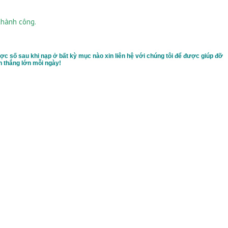
thành công.
ợc số sau khi nạp ở bất kỳ mục nào xin liên hệ với chúng tôi để được giúp đỡ
 thắng lớn mỗi ngày!