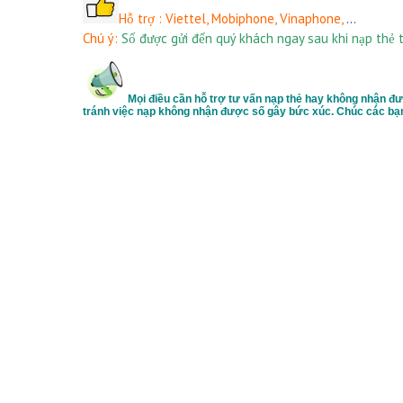
Hỗ trợ : Viettel, Mobiphone, Vinaphone,
…
Chú ý:
Số được gửi đến quý khách ngay sau khi nạp thẻ 
Mọi điều cần hỗ trợ tư vấn nạp thẻ hay không nhận đư
tránh việc nạp không nhận được số gây bức xúc. Chúc các bạn