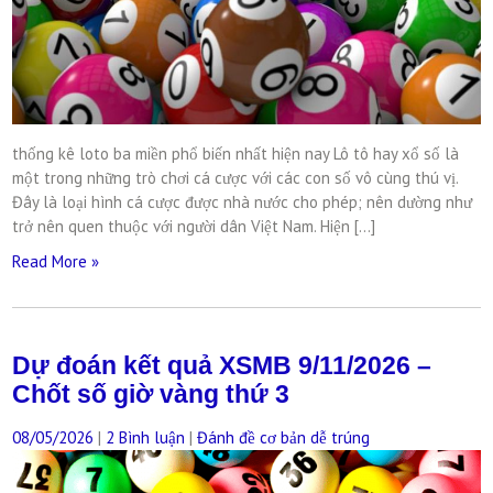
thống kê loto ba miền phổ biến nhất hiện nay Lô tô hay xổ số là
một trong những trò chơi cá cược với các con số vô cùng thú vị.
Đây là loại hình cá cược được nhà nước cho phép; nên dường như
trở nên quen thuộc với người dân Việt Nam. Hiện […]
Read More »
Dự đoán kết quả XSMB 9/11/2026 –
Chốt số giờ vàng thứ 3
08/05/2026
|
2 Bình luận
|
Đánh đề cơ bản dễ trúng