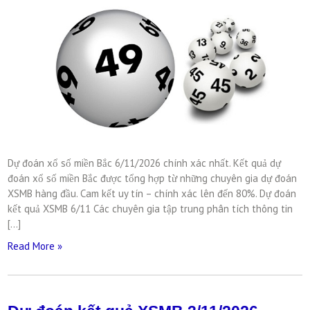
Dự đoán xổ số miền Bắc 6/11/2026 chính xác nhất. Kết quả dự
đoán xổ số miền Bắc được tổng hợp từ những chuyên gia dự đoán
XSMB hàng đầu. Cam kết uy tín – chính xác lên đến 80%. Dự đoán
kết quả XSMB 6/11 Các chuyên gia tập trung phân tích thông tin
[…]
Read More »