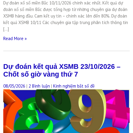
Dự đoán xổ số miền Bắc 10/11/2026 chính xác nhất. Kết quả dự
đoán xổ số miền Bắc được tổng hợp từ những chuyên gia dự đoán
XSMB hàng đầu. Cam kết uy tín – chính xác lên đến 80%. Dự đoán
kết quả XSMB 10/11 Các chuyên gia tập trung phân tích thông tin
[…]
Read More »
Dự đoán kết quả XSMB 23/10/2026 –
Chốt số giờ vàng thứ 7
08/05/2026
|
2 Bình luận
|
Kinh nghiệm bắt số đề