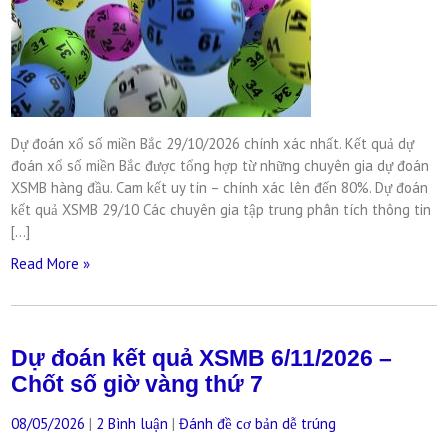
Dự đoán xổ số miền Bắc 29/10/2026 chính xác nhất. Kết quả dự
đoán xổ số miền Bắc được tổng hợp từ những chuyên gia dự đoán
XSMB hàng đầu. Cam kết uy tín – chính xác lên đến 80%. Dự đoán
kết quả XSMB 29/10 Các chuyên gia tập trung phân tích thông tin
[…]
Read More »
Dự đoán kết quả XSMB 6/11/2026 –
Chốt số giờ vàng thứ 7
08/05/2026
|
2 Bình luận
|
Đánh đề cơ bản dễ trúng