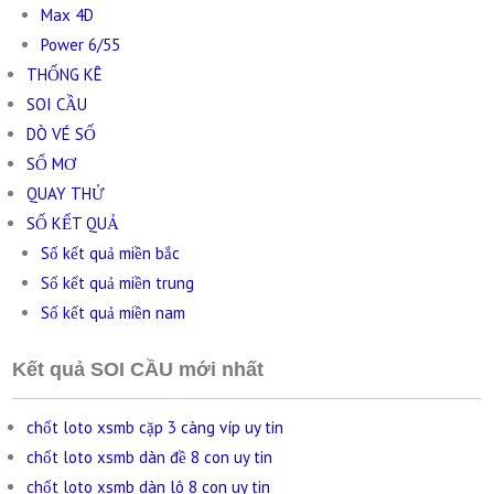
Max 4D
Power 6/55
THỐNG KÊ
SOI CẦU
DÒ VÉ SỐ
SỔ MƠ
QUAY THỬ
SỐ KẾT QUẢ
Số kết quả miền bắc
Số kết quả miền trung
Số kết quả miền nam
Kết quả SOI CẦU mới nhất
chốt loto xsmb cặp 3 càng víp uy tin
chốt loto xsmb dàn đề 8 con uy tin
chốt loto xsmb dàn lô 8 con uy tin