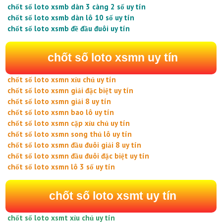
chốt số loto xsmb dàn 3 càng 2 số uy tín
chốt số loto xsmb dàn lô 10 số uy tín
chốt số loto xsmb đề đầu đuôi uy tín
chốt số loto xsmn uy tín
chốt số loto xsmn xỉu chủ uy tín
chốt số loto xsmn giải đặc biệt uy tín
chốt số loto xsmn giải 8 uy tín
chốt số loto xsmn bao lô uy tín
chốt số loto xsmn cặp xỉu chủ uy tín
chốt số loto xsmn song thủ lô uy tín
chốt số loto xsmn đầu đuôi giải 8 uy tín
chốt số loto xsmn đầu đuôi đặc biệt uy tín
chốt số loto xsmn lô 3 số uy tín
chốt số loto xsmt uy tín
chốt số loto xsmt xỉu chủ uy tín