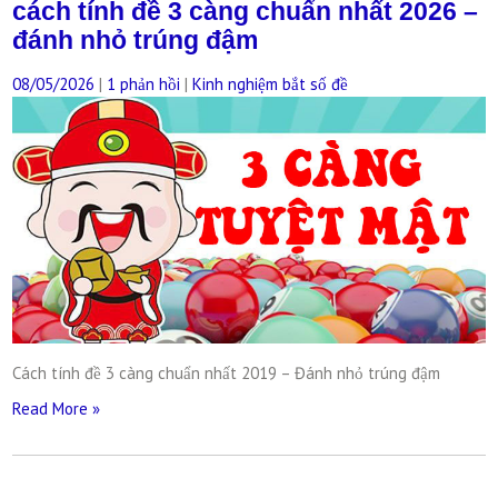
cách tính đề 3 càng chuẩn nhất 2026 –
đánh nhỏ trúng đậm
08/05/2026
|
1 phản hồi
|
Kinh nghiệm bắt số đề
Cách tính đề 3 càng chuẩn nhất 2019 – Đánh nhỏ trúng đậm
Read More »