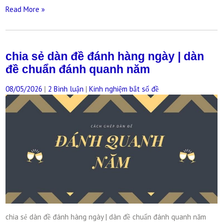
Read More »
chia sẻ dàn đề đánh hàng ngày | dàn
đề chuẩn đánh quanh năm
08/05/2026
|
2 Bình luận
|
Kinh nghiệm bắt số đề
chia sẻ dàn đề đánh hàng ngày | dàn đề chuẩn đánh quanh năm