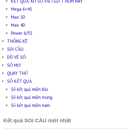
KẾT QUẢ XỔ SỐ VIETLOTT HÔM NAY
Mega 6×45
Max 3D
Max 4D
Power 6/55
THỐNG KÊ
SOI CẦU
DÒ VÉ SỐ
SỔ MƠ
QUAY THỬ
SỐ KẾT QUẢ
Số kết quả miền bắc
Số kết quả miền trung
Số kết quả miền nam
Kết quả SOI CẦU mới nhất