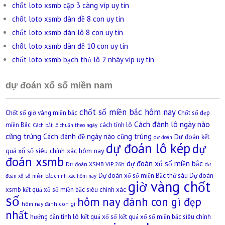
chốt loto xsmb cặp 3 càng víp uy tin
chốt loto xsmb dàn đề 8 con uy tin
chốt loto xsmb dàn lô 8 con uy tin
chốt loto xsmb dàn đề 10 con uy tin
chốt loto xsmb bạch thủ lô 2 nháy víp uy tin
dự đoán xổ số miền nam
chốt số miền bắc hôm nay
Chốt số giờ vàng miền bắc
Chốt số đẹp
Cách đánh lô ngày nào
miền Bắc
cách tính lô
Cách bắt lô chuẩn theo ngày
cũng trúng
Cách đánh đề ngày nào cũng trúng
Dự đoán kết
dự đoán
dự đoán lô kép
dự
quả xổ số siêu chính xác hôm nay
đoán xsmb
dự đoán xổ số miền bắc
Dự đoán XSMB VIP 26h
dự
Dự đoán xổ số miền Bắc thứ sáu Dự đoán
đoán xổ số miền bắc chính xác hôm nay
giờ vàng chốt
xsmb kết quả xổ số miền bắc siêu chính xác
số
hôm nay đánh con gì đẹp
hôm nay đánh con gì
nhất
hướng dẫn tính lô
kết quả xổ số
kết quả xổ số miền bắc siêu chính