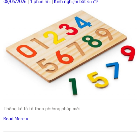
08/05/2026
|
1 phản hồi
|
Kinh nghiệm bắt số đề
Thống kê lô tô theo phương pháp mới
Read More »