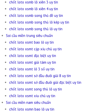
chốt loto xsmb lô xiên 3 uy tin
chốt loto xsmb lô xiên 4 uy tin
chốt loto xsmb song thủ đề uy tin
chốt loto xsmb song thủ lô kép uy tin
chốt loto xsmb song thủ lô uy tin
Soi cầu miền trung siêu chuẩn
chốt loto xsmt bao lô uy tin
chốt loto xsmt cặp xíu chủ uy tin
chốt loto xsmt đặc biệt uy tin
chốt loto xsmt giải tám uy tin
chốt loto xsmt lô 3 số uy tin
chốt loto xsmt sớ đầu đuôi giải 8 uy tin
chốt loto xsmt sớ đầu đuôi giải đặc biệt uy tin
chốt loto xsmt song thủ lô uy tin
chốt loto xsmt xíu chủ uy tin
Soi cầu miền nam siêu chuẩn
chốt loto xsmn bao lô uy tin