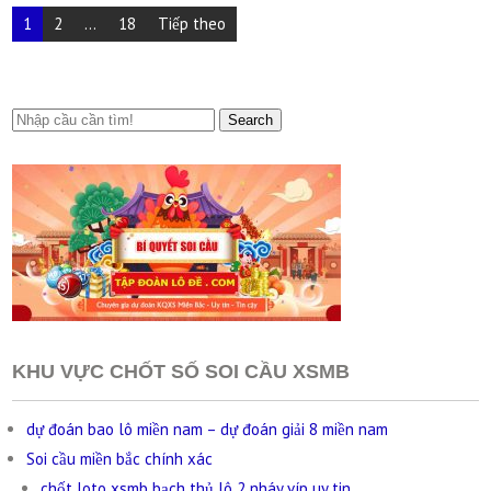
Điều
1
2
…
18
Tiếp theo
hướng
bài
viết
Search
KHU VỰC CHỐT SỐ SOI CẦU XSMB
dự đoán bao lô miền nam – dự đoán giải 8 miền nam
Soi cầu miền bắc chính xác
chốt loto xsmb bạch thủ lô 2 nháy víp uy tin