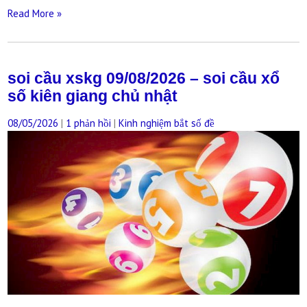
Read More »
soi cầu xskg 09/08/2026 – soi cầu xổ
số kiên giang chủ nhật
08/05/2026
|
1 phản hồi
|
Kinh nghiệm bắt số đề