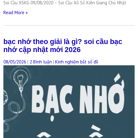
Soi Cầu XSKG 09/08/2020 – Soi Cầu Xổ Số Kiên Giang Chủ Nhật
Read More »
bạc nhớ theo giải là gì? soi cầu bạc
nhớ cập nhật mới 2026
08/05/2026
|
2 Bình luận
|
Kinh nghiệm bắt số đề