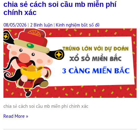
chia sẻ cách soi cầu mb miễn phí
chính xác
08/05/2026
|
2 Bình luận
|
Kinh nghiệm bắt số đề
chia sẻ cách soi cầu mb miễn phí chính xác
Read More »