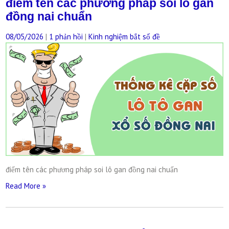
điểm tên các phương pháp soi lô gan
đồng nai chuẩn
08/05/2026
|
1 phản hồi
|
Kinh nghiệm bắt số đề
điểm tên các phương pháp soi lô gan đồng nai chuẩn
Read More »