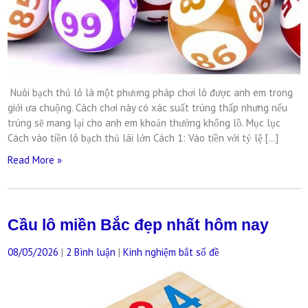
Nuôi bạch thủ lô là một phương pháp chơi lô được anh em trong
giới ưa chuộng. Cách chơi này có xác suất trúng thấp nhưng nếu
trúng sẽ mang lại cho anh em khoản thưởng khổng lồ. Mục lục
Cách vào tiền lô bạch thủ lãi lớn Cách 1: Vào tiền với tỷ lệ […]
Read More »
Cầu lô miền Bắc đẹp nhất hôm nay
08/05/2026
|
2 Bình luận
|
Kinh nghiệm bắt số đề