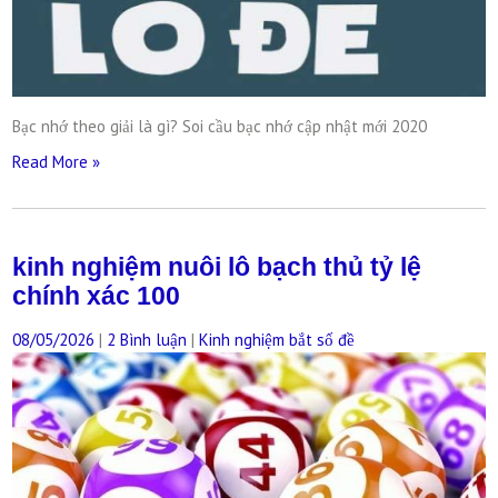
Bạc nhớ theo giải là gì? Soi cầu bạc nhớ cập nhật mới 2020
Read More »
kinh nghiệm nuôi lô bạch thủ tỷ lệ
chính xác 100
08/05/2026
|
2 Bình luận
|
Kinh nghiệm bắt số đề