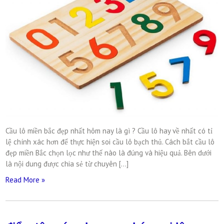
Cầu lô miền bắc đẹp nhất hôm nay là gì ? Cầu lô hay về nhất có tỉ
lệ chính xác hơn để thực hiện soi cầu lô bạch thủ. Cách bắt cầu lô
đẹp miền Bắc chọn lọc như thế nào là đúng và hiệu quả. Bên dưới
là nội dung được chia sẻ từ chuyên […]
Read More »