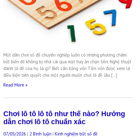
Một dân chơi số đề chuyên nghiệp luôn có những phương châm
bất biến để không bị nhà cái qua mặt hay ăn chặn tiền. Nghệ thuật
đánh lô đề của họ là gì? Biết cân bằng vốn Tiền vốn được xem là
điều kiện tiên quyết cho một người muốn chơi lô đề lâu […]
Read More »
Chơi lô tô lô tô như thế nào? Hướng
dẫn chơi lô tô chuẩn xác
07/05/2026
|
2 Bình luận
|
Kinh nghiệm bắt số đề