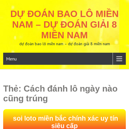
Skip
to
DỰ ĐOÁN BAO LÔ MIỀN
content
NAM – DỰ ĐOÁN GIẢI 8
MIỀN NAM
dự đoán bao lô miền nam – dự đoán giải 8 miền nam
Menu
Thẻ:
Cách đánh lô ngày nào
cũng trúng
soi loto miền bắc chính xác uy tín
siêu cấp