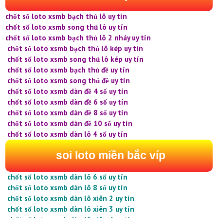
chốt số loto xsmb bạch thủ lô uy tín
chốt số loto xsmb song thủ lô uy tín
chốt số loto xsmb bạch thủ lô 2 nháy uy tín
chốt số loto xsmb bạch thủ lô kép uy tín
chốt số loto xsmb song thủ lô kép uy tín
chốt số loto xsmb bạch thủ đề uy tín
chốt số loto xsmb song thủ đề uy tín
chốt số loto xsmb dàn đề 4 số uy tín
chốt số loto xsmb dàn đề 6 số uy tín
chốt số loto xsmb dàn đề 8 số uy tín
chốt số loto xsmb dàn đề 10 số uy tín
chốt số loto xsmb dàn lô 4 số uy tín
soi loto miền bắc víp
chốt số loto xsmb dàn lô 6 số uy tín
chốt số loto xsmb dàn lô 8 số uy tín
chốt số loto xsmb dàn lô xiên 2 uy tín
chốt số loto xsmb dàn lô xiên 3 uy tín