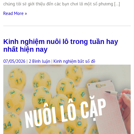
chúng tôi sẽ giới thiệu đến các bạn chơi lô một số phương […]
Read More »
Kinh nghiệm nuôi lô trong tuần hay
nhất hiện nay
07/05/2026
|
2 Bình luận
|
Kinh nghiệm bắt số đề