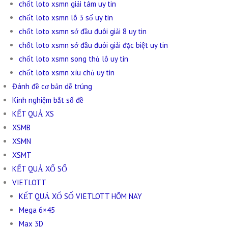
chốt loto xsmn giải tám uy tin
chốt loto xsmn lô 3 số uy tin
chốt loto xsmn sớ đầu đuôi giải 8 uy tin
chốt loto xsmn sớ đầu đuôi giải đặc biệt uy tin
chốt loto xsmn song thủ lô uy tin
chốt loto xsmn xíu chủ uy tin
Đánh đề cơ bản dễ trúng
Kinh nghiệm bắt số đề
KẾT QUẢ XS
XSMB
XSMN
XSMT
KẾT QUẢ XỔ SỐ
VIETLOTT
KẾT QUẢ XỔ SỐ VIETLOTT HÔM NAY
Mega 6×45
Max 3D