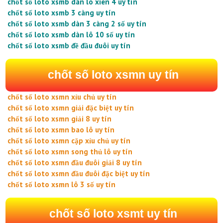
chốt số loto xsmb dàn lô xiên 4 uy tín
chốt số loto xsmb 3 càng uy tín
chốt số loto xsmb dàn 3 càng 2 số uy tín
chốt số loto xsmb dàn lô 10 số uy tín
chốt số loto xsmb đề đầu đuôi uy tín
chốt số loto xsmn uy tín
chốt số loto xsmn xỉu chủ uy tín
chốt số loto xsmn giải đặc biệt uy tín
chốt số loto xsmn giải 8 uy tín
chốt số loto xsmn bao lô uy tín
chốt số loto xsmn cặp xỉu chủ uy tín
chốt số loto xsmn song thủ lô uy tín
chốt số loto xsmn đầu đuôi giải 8 uy tín
chốt số loto xsmn đầu đuôi đặc biệt uy tín
chốt số loto xsmn lô 3 số uy tín
chốt số loto xsmt uy tín