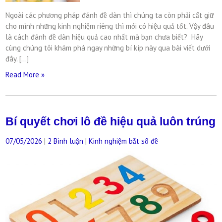
Ngoài các phương pháp đánh đề dàn thì chúng ta còn phải cất giữ
cho mình những kinh nghiệm riêng thì mới có hiệu quả tốt. Vậy đâu
là cách đánh đề dàn hiệu quả cao nhất mà bạn chưa biết? Hãy
cùng chúng tôi khám phá ngay những bí kíp này qua bài viết dưới
đây. […]
Read More »
Bí quyết chơi lô đề hiệu quả luôn trúng
07/05/2026
|
2 Bình luận
|
Kinh nghiệm bắt số đề