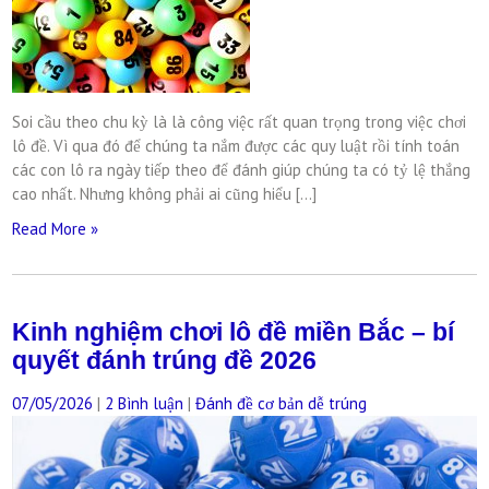
Soi cầu theo chu kỳ là là công việc rất quan trọng trong việc chơi
lô đề. Vì qua đó để chúng ta nắm được các quy luật rồi tính toán
các con lô ra ngày tiếp theo để đánh giúp chúng ta có tỷ lệ thắng
cao nhất. Nhưng không phải ai cũng hiểu […]
Read More »
Kinh nghiệm chơi lô đề miền Bắc – bí
quyết đánh trúng đề 2026
07/05/2026
|
2 Bình luận
|
Đánh đề cơ bản dễ trúng