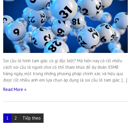
Soi cầu lô hình tam giác có gì đặc biệt? Mà hiện nay có rất nhiều
cách soi cầu lô người chơi có thể tham khảo để dự đoán XSMB
hàng ngày, một trong những phương pháp chính xác và hiệu quả
được rất nhiều anh em lựa chọn áp dụng là soi cầu lô tam giác. […]
Read More »
Điều
1
2
Tiếp theo
hướng