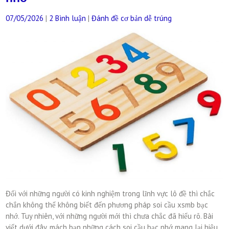
07/05/2026
|
2 Bình luận
|
Đánh đề cơ bản dễ trúng
Đối với những người có kinh nghiệm trong lĩnh vực lô đề thì chắc
chắn không thể không biết đến phương pháp soi cầu xsmb bạc
nhớ. Tuy nhiên, với những người mới thì chưa chắc đã hiểu rõ. Bài
viết dưới đây, mách bạn những cách soi cầu bạc nhớ mang lại hiệu