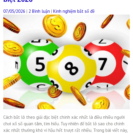
07/05/2026
|
2 Bình luận
|
Kinh nghiệm bắt số đề
Cách bắt lô theo giải đặc biệt chính xác nhất là điều nhiều người
chơi xổ số quan tâm, tìm hiểu. Tuy nhiên để bắt lô sao cho chính
xác nhất thường khó vì hầu hết trượt rất nhiều. Trong bài viết này,