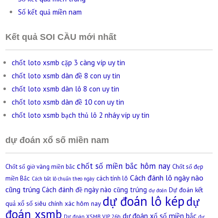
Số kết quả miền nam
Kết quả SOI CẦU mới nhất
chốt loto xsmb cặp 3 càng víp uy tin
chốt loto xsmb dàn đề 8 con uy tin
chốt loto xsmb dàn lô 8 con uy tin
chốt loto xsmb dàn đề 10 con uy tin
chốt loto xsmb bạch thủ lô 2 nháy víp uy tin
dự đoán xổ số miền nam
chốt số miền bắc hôm nay
Chốt số giờ vàng miền bắc
Chốt số đẹp
Cách đánh lô ngày nào
miền Bắc
cách tính lô
Cách bắt lô chuẩn theo ngày
cũng trúng
Cách đánh đề ngày nào cũng trúng
Dự đoán kết
dự đoán
dự đoán lô kép
dự
quả xổ số siêu chính xác hôm nay
đoán xsmb
dự đoán xổ số miền bắc
Dự đoán XSMB VIP 26h
dự