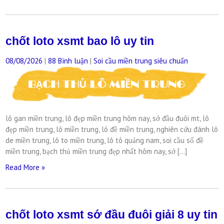
chốt loto xsmt bao lô uy tin
08/08/2026
|
88 Bình luận
|
Soi cầu miền trung siêu chuẩn
lô gan miền trung, lô đẹp miền trung hôm nay, sớ đầu đuôi mt, lô
đẹp miền trung, lô miền trung, lô đề miền trung, nghiên cứu đánh lô
de miền trung, lô to miền trung, lô tô quảng nam, soi cầu số đề
miền trung, bạch thủ miền trung đẹp nhất hôm nay, sớ […]
Read More »
chốt loto xsmt sớ đầu đuôi giải 8 uy tin