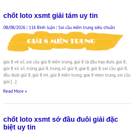
chốt loto xsmt giải tám uy tin
08/08/2026
|
116 Bình luận
|
Soi cầu miền trung siêu chuẩn
giải 8 vé số, soi cầu giải 8 miền trung, giải 8 là đầu hay đuôi, giải 8,
giải 8 xổ số, trúng giải 8, trúng số giải 8, giai 8, giải 8, soi cầu giải 8,
đầu đuôi giải 8, giải 8 mt, giải 8 miền trung, giai 8 mien trung, soi cầu
giải […]
Read More »
chốt loto xsmt sớ đầu đuôi giải đặc
biệt uy tin