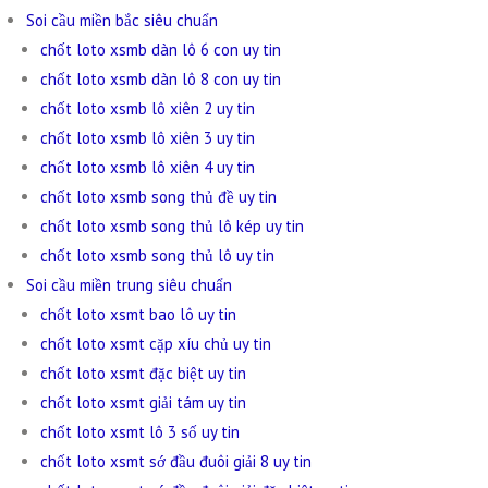
Soi cầu miền bắc siêu chuẩn
chốt loto xsmb dàn lô 6 con uy tin
chốt loto xsmb dàn lô 8 con uy tin
chốt loto xsmb lô xiên 2 uy tin
chốt loto xsmb lô xiên 3 uy tin
chốt loto xsmb lô xiên 4 uy tin
chốt loto xsmb song thủ đề uy tin
chốt loto xsmb song thủ lô kép uy tin
chốt loto xsmb song thủ lô uy tin
Soi cầu miền trung siêu chuẩn
chốt loto xsmt bao lô uy tin
chốt loto xsmt cặp xíu chủ uy tin
chốt loto xsmt đặc biệt uy tin
chốt loto xsmt giải tám uy tin
chốt loto xsmt lô 3 số uy tin
chốt loto xsmt sớ đầu đuôi giải 8 uy tin