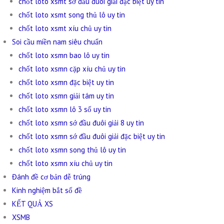
chốt loto xsmt sớ đầu đuôi giải đặc biệt uy tin
chốt loto xsmt song thủ lô uy tin
chốt loto xsmt xíu chủ uy tin
Soi cầu miền nam siêu chuẩn
chốt loto xsmn bao lô uy tin
chốt loto xsmn cặp xíu chủ uy tin
chốt loto xsmn đặc biệt uy tin
chốt loto xsmn giải tám uy tin
chốt loto xsmn lô 3 số uy tin
chốt loto xsmn sớ đầu đuôi giải 8 uy tin
chốt loto xsmn sớ đầu đuôi giải đặc biệt uy tin
chốt loto xsmn song thủ lô uy tin
chốt loto xsmn xíu chủ uy tin
Đánh đề cơ bản dễ trúng
Kinh nghiệm bắt số đề
KẾT QUẢ XS
XSMB