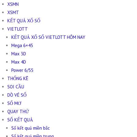
XSMN
XSMT
KẾT QUẢ XỔ SỐ
VIETLOTT
KẾT QUẢ XỔ SỐ VIETLOTT HÔM NAY
Mega 6×45
Max 3D
Max 4D
Power 6/55
THỐNG KÊ
SOI CẦU
DÒ VÉ SỐ
SỔ MƠ
QUAY THỬ
SỐ KẾT QUẢ
Số kết quả miền bắc
Số kết quả miền trung