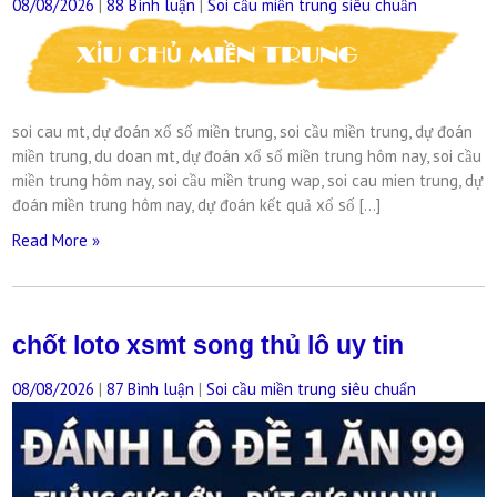
08/08/2026
|
88 Bình luận
|
Soi cầu miền trung siêu chuẩn
soi cau mt, dự đoán xổ số miền trung, soi cầu miền trung, dự đoán
miền trung, du doan mt, dự đoán xổ số miền trung hôm nay, soi cầu
miền trung hôm nay, soi cầu miền trung wap, soi cau mien trung, dự
đoán miền trung hôm nay, dự đoán kết quả xổ số […]
Read More »
chốt loto xsmt song thủ lô uy tin
08/08/2026
|
87 Bình luận
|
Soi cầu miền trung siêu chuẩn