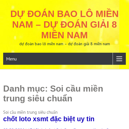
Skip
to
DỰ ĐOÁN BAO LÔ MIỀN
content
NAM – DỰ ĐOÁN GIẢI 8
MIỀN NAM
dự đoán bao lô miền nam – dự đoán giải 8 miền nam
Menu
Danh mục:
Soi cầu miền
trung siêu chuẩn
Soi cầu miền trung siêu chuẩn
chốt loto xsmt đặc biệt uy tin