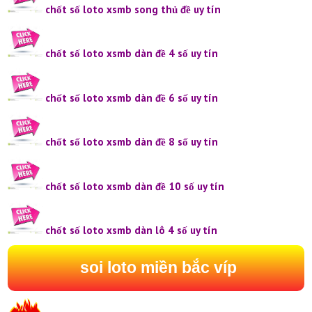
chốt số loto xsmb song thủ đề uy tín
chốt số loto xsmb dàn đề 4 số uy tín
chốt số loto xsmb dàn đề 6 số uy tín
chốt số loto xsmb dàn đề 8 số uy tín
chốt số loto xsmb dàn đề 10 số uy tín
chốt số loto xsmb dàn lô 4 số uy tín
soi loto miền bắc víp