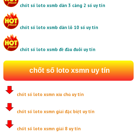
chốt số loto xsmb dàn 3 càng 2 số uy tín
chốt số loto xsmb dàn lô 10 số uy tín
chốt số loto xsmb đề đầu đuôi uy tín
chốt số loto xsmn uy tín
chốt số loto xsmn xỉu chủ uy tín
chốt số loto xsmn giải đặc biệt uy tín
chốt số loto xsmn giải 8 uy tín