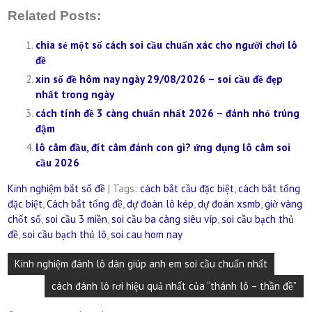
Related Posts:
chia sẻ một số cách soi cầu chuẩn xác cho người chơi lô
đề
xin số đề hôm nay ngày 29/08/2026 – soi cầu đề đẹp
nhất trong ngày
cách tính đề 3 càng chuẩn nhất 2026 – đánh nhỏ trúng
đậm
lô câm đầu, đít câm đánh con gì? ứng dụng lô câm soi
cầu 2026
Kinh nghiệm bắt số đề
| Tags:
cách bắt cầu đặc biệt
,
cách bắt tổng
đặc biệt
,
Cách bắt tổng đề
,
dự đoán lô kép
,
dự đoán xsmb
,
giờ vàng
chốt số
,
soi cầu 3 miền
,
soi cầu ba càng siêu víp
,
soi cầu bạch thủ
đề
,
soi cầu bạch thủ lô
,
soi cau hom nay
Điều
Kinh nghiệm đánh lô dàn giúp anh em soi cầu chuẩn nhất
hướng
cách đánh lô rơi hiệu quả nhất của “thánh lô – thần đề”
bài