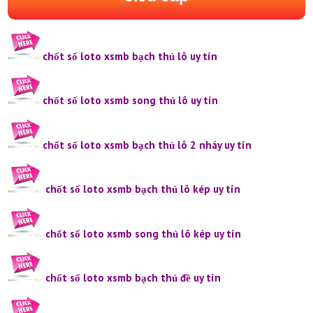
chốt số loto xsmb bạch thủ lô uy tín
chốt số loto xsmb song thủ lô uy tín
chốt số loto xsmb bạch thủ lô 2 nháy uy tín
chốt số loto xsmb bạch thủ lô kép uy tín
chốt số loto xsmb song thủ lô kép uy tín
chốt số loto xsmb bạch thủ đề uy tín