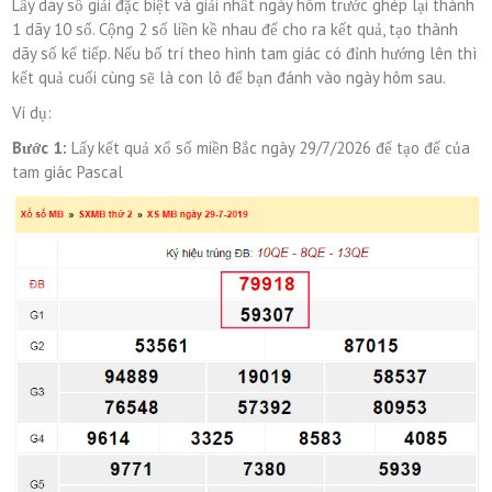
Lấy dãy số giải đặc biệt và giải nhất ngày hôm trước ghép lại thành
1 dãy 10 số. Cộng 2 số liền kề nhau để cho ra kết quả, tạo thành
dãy số kế tiếp. Nếu bố trí theo hình tam giác có đỉnh hướng lên thì
kết quả cuối cùng sẽ là con lô để bạn đánh vào ngày hôm sau.
Ví dụ:
Bước 1:
Lấy kết quả xổ số miền Bắc ngày 29/7/2026 để tạo đế của
tam giác Pascal