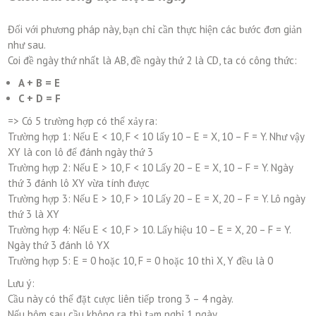
Đối với phương pháp này, bạn chỉ cần thực hiện các bước đơn giản
như sau.
Coi đề ngày thứ nhất là AB, đề ngày thứ 2 là CD, ta có công thức:
A + B = E
C + D = F
=> Có 5 trường hợp có thể xảy ra:
Trường hợp 1: Nếu E < 10, F < 10 lấy 10 – E = X, 10 – F = Y. Như vậy
XY là con lô để đánh ngày thứ 3
Trường hợp 2: Nếu E > 10, F < 10 Lấy 20 – E = X, 10 – F = Y. Ngày
thứ 3 đánh lô XY vừa tính được
Trường hợp 3: Nếu E > 10, F > 10 Lấy 20 – E = X, 20 – F = Y. Lô ngày
thứ 3 là XY
Trường hợp 4: Nếu E < 10, F > 10. Lấy hiệu 10 – E = X, 20 – F = Y.
Ngày thứ 3 đánh lô YX
Trường hợp 5: E = 0 hoặc 10, F = 0 hoặc 10 thì X, Y đều là 0
Lưu ý:
Cầu này có thể đặt cược liên tiếp trong 3 – 4 ngày.
Nếu hôm sau cầu không ra thì tạm nghỉ 1 ngày.