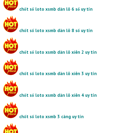
chốt số loto xsmb dàn lô 6 số uy tín
chốt số loto xsmb dàn lô 8 số uy tín
chốt số loto xsmb dàn lô xiên 2 uy tín
chốt số loto xsmb dàn lô xiên 3 uy tín
chốt số loto xsmb dàn lô xiên 4 uy tín
chốt số loto xsmb 3 càng uy tín