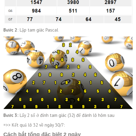
Bước 2
: Lập tam giác Pascal
Bước 3:
Lấy 2 số ở đỉnh tam giác (32) để đánh lô hôm sau
=>> Kết quả lô 32 về ngày 30/7:
Cách bắt tổng đặc biệt 2 ngày