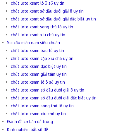
chốt loto xsmt lô 3 số uy tin
chốt loto xsmt sớ đầu đuôi giải 8 uy tin
chốt loto xsmt sớ đầu đuôi giải đặc biệt uy tin
chốt loto xsmt song thủ lô uy tin
chốt loto xsmt xíu chủ uy tin
Soi cầu miền nam siêu chuẩn
chốt loto xsmn bao lô uy tin
chốt loto xsmn cặp xíu chủ uy tin
chốt loto xsmn đặc biệt uy tin
chốt loto xsmn giải tám uy tin
chốt loto xsmn lô 3 số uy tin
chốt loto xsmn sớ đầu đuôi giải 8 uy tin
chốt loto xsmn sớ đầu đuôi giải đặc biệt uy tin
chốt loto xsmn song thủ lô uy tin
chốt loto xsmn xíu chủ uy tin
Đánh đề cơ bản dễ trúng
Kinh nghiệm bắt số đề