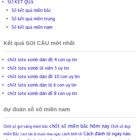
SỐ KẾT QUẢ
Số kết quả miền bắc
Số kết quả miền trung
Số kết quả miền nam
Kết quả SOI CẦU mới nhất
chốt loto xsmb dàn đề 4 con uy tin
chốt loto xsmb lô xiên 3 uy tin
chốt loto xsmb dàn đề 10 con uy tin
chốt loto xsmb dàn lô 6 con uy tin
chốt loto xsmb dàn đề 8 con uy tin
dự đoán xổ số miền nam
chốt số miền bắc hôm nay
Chốt số giờ vàng miền bắc
Chốt số đẹp
Cách đánh lô ngày nào
miền Bắc
cách tính lô
Cách bắt lô chuẩn theo ngày