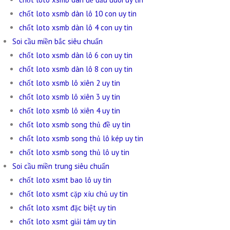
chốt loto xsmb dàn lô 10 con uy tin
chốt loto xsmb dàn lô 4 con uy tin
Soi cầu miền bắc siêu chuẩn
chốt loto xsmb dàn lô 6 con uy tin
chốt loto xsmb dàn lô 8 con uy tin
chốt loto xsmb lô xiên 2 uy tin
chốt loto xsmb lô xiên 3 uy tin
chốt loto xsmb lô xiên 4 uy tin
chốt loto xsmb song thủ đề uy tin
chốt loto xsmb song thủ lô kép uy tin
chốt loto xsmb song thủ lô uy tin
Soi cầu miền trung siêu chuẩn
chốt loto xsmt bao lô uy tin
chốt loto xsmt cặp xíu chủ uy tin
chốt loto xsmt đặc biệt uy tin
chốt loto xsmt giải tám uy tin