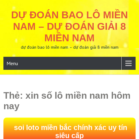
Skip
to
DỰ ĐOÁN BAO LÔ MIỀN
content
NAM – DỰ ĐOÁN GIẢI 8
MIỀN NAM
dự đoán bao lô miền nam – dự đoán giải 8 miền nam
Menu
Thẻ:
xin số lô miền nam hôm
nay
soi loto miền bắc chính xác uy tín
siêu cấp