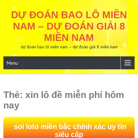
Skip
to
DỰ ĐOÁN BAO LÔ MIỀN
content
NAM – DỰ ĐOÁN GIẢI 8
MIỀN NAM
dự đoán bao lô miền nam – dự đoán giải 8 miền nam
Menu
Thẻ:
xin lô đề miễn phí hôm
nay
soi loto miền bắc chính xác uy tín
siêu cấp