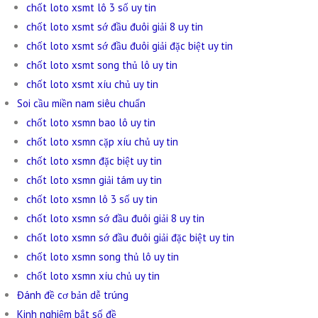
chốt loto xsmt lô 3 số uy tin
chốt loto xsmt sớ đầu đuôi giải 8 uy tin
chốt loto xsmt sớ đầu đuôi giải đặc biệt uy tin
chốt loto xsmt song thủ lô uy tin
chốt loto xsmt xíu chủ uy tin
Soi cầu miền nam siêu chuẩn
chốt loto xsmn bao lô uy tin
chốt loto xsmn cặp xíu chủ uy tin
chốt loto xsmn đặc biệt uy tin
chốt loto xsmn giải tám uy tin
chốt loto xsmn lô 3 số uy tin
chốt loto xsmn sớ đầu đuôi giải 8 uy tin
chốt loto xsmn sớ đầu đuôi giải đặc biệt uy tin
chốt loto xsmn song thủ lô uy tin
chốt loto xsmn xíu chủ uy tin
Đánh đề cơ bản dễ trúng
Kinh nghiệm bắt số đề