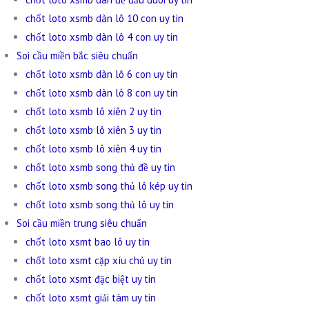
chốt loto xsmb dàn lô 10 con uy tin
chốt loto xsmb dàn lô 4 con uy tin
Soi cầu miền bắc siêu chuẩn
chốt loto xsmb dàn lô 6 con uy tin
chốt loto xsmb dàn lô 8 con uy tin
chốt loto xsmb lô xiên 2 uy tin
chốt loto xsmb lô xiên 3 uy tin
chốt loto xsmb lô xiên 4 uy tin
chốt loto xsmb song thủ đề uy tin
chốt loto xsmb song thủ lô kép uy tin
chốt loto xsmb song thủ lô uy tin
Soi cầu miền trung siêu chuẩn
chốt loto xsmt bao lô uy tin
chốt loto xsmt cặp xíu chủ uy tin
chốt loto xsmt đặc biệt uy tin
chốt loto xsmt giải tám uy tin