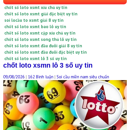
chốt số loto xsmt xỉu chủ uy tín
chốt số loto xsmt giải đặc biệt uy tín
soi locầu to xsmt giải 8 uy tín
chốt số loto xsmt bao lô uy tín
chốt số loto xsmt cặp xỉu chủ uy tín
chốt số loto xsmt song thủ lô uy tín
chốt số loto xsmt đầu đuôi giải 8 uy tín
chốt số loto xsmt đầu đuôi đặc biệt uy tín
chốt số loto xsmt lô 3 số uy tín
chốt loto xsmn lô 3 số uy tin
09/08/2026
|
162 Bình luận
|
Soi cầu miền nam siêu chuẩn