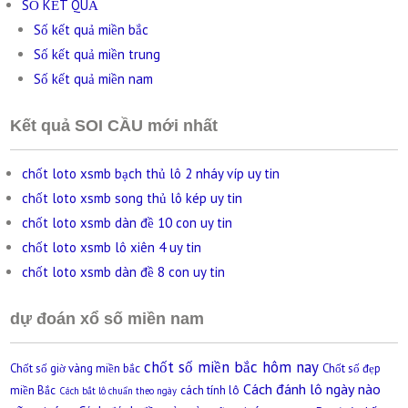
SỐ KẾT QUẢ
Số kết quả miền bắc
Số kết quả miền trung
Số kết quả miền nam
Kết quả SOI CẦU mới nhất
chốt loto xsmb bạch thủ lô 2 nháy víp uy tin
chốt loto xsmb song thủ lô kép uy tin
chốt loto xsmb dàn đề 10 con uy tin
chốt loto xsmb lô xiên 4 uy tin
chốt loto xsmb dàn đề 8 con uy tin
dự đoán xổ số miền nam
chốt số miền bắc hôm nay
Chốt số giờ vàng miền bắc
Chốt số đẹp
Cách đánh lô ngày nào
miền Bắc
cách tính lô
Cách bắt lô chuẩn theo ngày