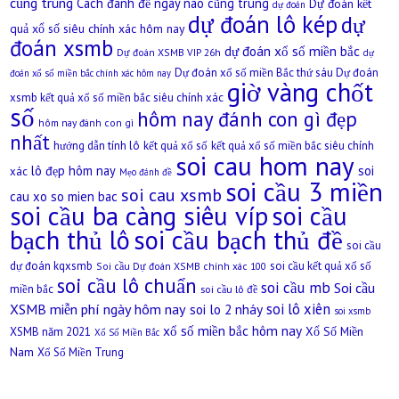
cũng trúng
Cách đánh đề ngày nào cũng trúng
Dự đoán kết
dự đoán
dự đoán lô kép
dự
quả xổ số siêu chính xác hôm nay
đoán xsmb
dự đoán xổ số miền bắc
Dự đoán XSMB VIP 26h
dự
Dự đoán xổ số miền Bắc thứ sáu Dự đoán
đoán xổ số miền bắc chính xác hôm nay
giờ vàng chốt
xsmb kết quả xổ số miền bắc siêu chính xác
số
hôm nay đánh con gì đẹp
hôm nay đánh con gì
nhất
hướng dẫn tính lô
kết quả xổ số
kết quả xổ số miền bắc siêu chính
soi cau hom nay
lô đẹp hôm nay
soi
xác
Mẹo đánh đề
soi cầu 3 miền
soi cau xsmb
cau xo so mien bac
soi cầu ba càng siêu víp
soi cầu
bạch thủ lô
soi cầu bạch thủ đề
soi cầu
dự đoán kqxsmb
soi cầu kết quả xổ số
Soi cầu Dự đoán XSMB chính xác 100
soi cầu lô chuẩn
soi cầu mb
Soi cầu
miền bắc
soi cầu lô đề
soi lô xiên
XSMB miễn phí ngày hôm nay
soi lo 2 nháy
soi xsmb
xổ số miền bắc hôm nay
Xổ Số Miền
XSMB năm 2021
Xổ Số Miền Bắc
Nam
Xổ Số Miền Trung