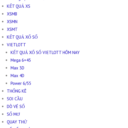
KẾT QUẢ XS
XSMB
XSMN
XSMT
KẾT QUẢ XỔ SỐ
VIETLOTT
KẾT QUẢ XỔ SỐ VIETLOTT HÔM NAY
Mega 6×45
Max 3D
Max 4D
Power 6/55
THỐNG KÊ
SOI CẦU
DÒ VÉ SỐ
SỔ MƠ
QUAY THỬ