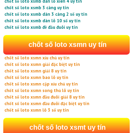
chốt số loto xsmb dàn lô xiên 4 uy tín
chốt số loto xsmb 3 càng uy tín
chốt số loto xsmb dàn 3 càng 2 số uy tín
chốt số loto xsmb dàn lô 10 số uy tín
chốt số loto xsmb đề đầu đuôi uy tín
chốt số loto xsmn uy tín
chốt số loto xsmn xỉu chủ uy tín
chốt số loto xsmn giải đặc biệt uy tín
chốt số loto xsmn giải 8 uy tín
chốt số loto xsmn bao lô uy tín
chốt số loto xsmn cặp xỉu chủ uy tín
chốt số loto xsmn song thủ lô uy tín
chốt số loto xsmn đầu đuôi giải 8 uy tín
chốt số loto xsmn đầu đuôi đặc biệt uy tín
chốt số loto xsmn lô 3 số uy tín
chốt số loto xsmt uy tín