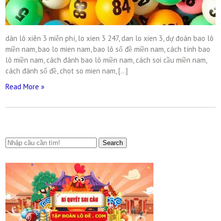
dàn lô xiên 3 miễn phí, lo xien 3 247, dan lo xien 3, dự đoán bao lô
miền nam, bao lo mien nam, bao lô số đề miền nam, cách tính bao
lô miền nam, cách đánh bao lô miền nam, cách soi cầu miền nam,
cách đánh số đề, chot so mien nam, […]
Read More »
Search