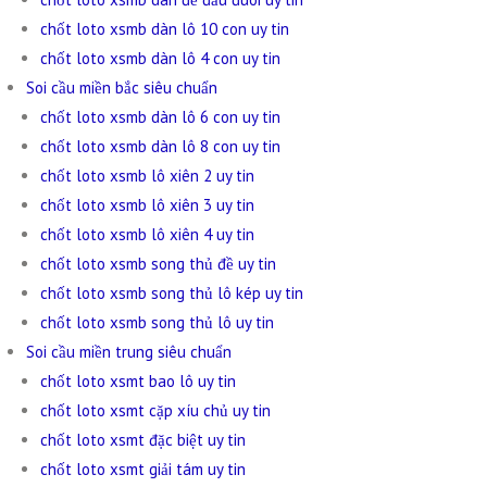
chốt loto xsmb dàn lô 10 con uy tin
chốt loto xsmb dàn lô 4 con uy tin
Soi cầu miền bắc siêu chuẩn
chốt loto xsmb dàn lô 6 con uy tin
chốt loto xsmb dàn lô 8 con uy tin
chốt loto xsmb lô xiên 2 uy tin
chốt loto xsmb lô xiên 3 uy tin
chốt loto xsmb lô xiên 4 uy tin
chốt loto xsmb song thủ đề uy tin
chốt loto xsmb song thủ lô kép uy tin
chốt loto xsmb song thủ lô uy tin
Soi cầu miền trung siêu chuẩn
chốt loto xsmt bao lô uy tin
chốt loto xsmt cặp xíu chủ uy tin
chốt loto xsmt đặc biệt uy tin
chốt loto xsmt giải tám uy tin