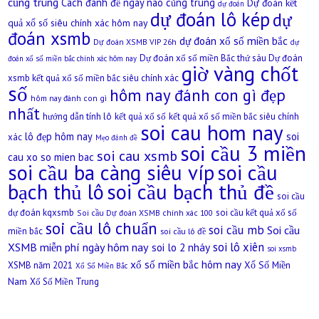
cũng trúng
Cách đánh đề ngày nào cũng trúng
Dự đoán kết
dự đoán
dự đoán lô kép
dự
quả xổ số siêu chính xác hôm nay
đoán xsmb
dự đoán xổ số miền bắc
Dự đoán XSMB VIP 26h
dự
Dự đoán xổ số miền Bắc thứ sáu Dự đoán
đoán xổ số miền bắc chính xác hôm nay
giờ vàng chốt
xsmb kết quả xổ số miền bắc siêu chính xác
số
hôm nay đánh con gì đẹp
hôm nay đánh con gì
nhất
hướng dẫn tính lô
kết quả xổ số
kết quả xổ số miền bắc siêu chính
soi cau hom nay
lô đẹp hôm nay
soi
xác
Mẹo đánh đề
soi cầu 3 miền
soi cau xsmb
cau xo so mien bac
soi cầu ba càng siêu víp
soi cầu
bạch thủ lô
soi cầu bạch thủ đề
soi cầu
dự đoán kqxsmb
soi cầu kết quả xổ số
Soi cầu Dự đoán XSMB chính xác 100
soi cầu lô chuẩn
soi cầu mb
Soi cầu
miền bắc
soi cầu lô đề
soi lô xiên
XSMB miễn phí ngày hôm nay
soi lo 2 nháy
soi xsmb
xổ số miền bắc hôm nay
Xổ Số Miền
XSMB năm 2021
Xổ Số Miền Bắc
Nam
Xổ Số Miền Trung