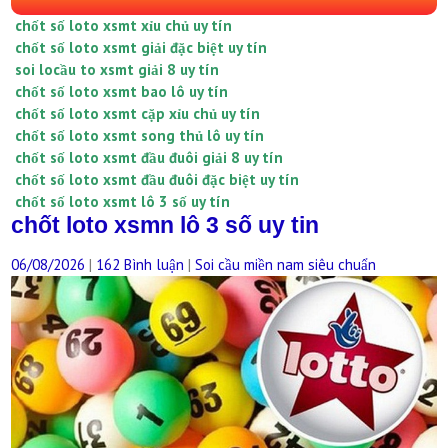
chốt số loto xsmt xỉu chủ uy tín
chốt số loto xsmt giải đặc biệt uy tín
soi locầu to xsmt giải 8 uy tín
chốt số loto xsmt bao lô uy tín
chốt số loto xsmt cặp xỉu chủ uy tín
chốt số loto xsmt song thủ lô uy tín
chốt số loto xsmt đầu đuôi giải 8 uy tín
chốt số loto xsmt đầu đuôi đặc biệt uy tín
chốt số loto xsmt lô 3 số uy tín
chốt loto xsmn lô 3 số uy tin
06/08/2026
|
162 Bình luận
|
Soi cầu miền nam siêu chuẩn