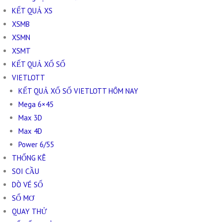
KẾT QUẢ XS
XSMB
XSMN
XSMT
KẾT QUẢ XỔ SỐ
VIETLOTT
KẾT QUẢ XỔ SỐ VIETLOTT HÔM NAY
Mega 6×45
Max 3D
Max 4D
Power 6/55
THỐNG KÊ
SOI CẦU
DÒ VÉ SỐ
SỔ MƠ
QUAY THỬ