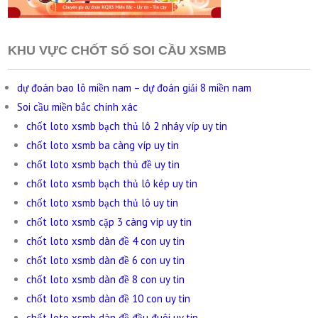
KHU VỰC CHỐT SỐ SOI CẦU XSMB
dự đoán bao lô miền nam – dự đoán giải 8 miền nam
Soi cầu miền bắc chính xác
chốt loto xsmb bạch thủ lô 2 nháy víp uy tin
chốt loto xsmb ba càng víp uy tin
chốt loto xsmb bạch thủ đề uy tin
chốt loto xsmb bạch thủ lô kép uy tin
chốt loto xsmb bạch thủ lô uy tin
chốt loto xsmb cặp 3 càng víp uy tin
chốt loto xsmb dàn đề 4 con uy tin
chốt loto xsmb dàn đề 6 con uy tin
chốt loto xsmb dàn đề 8 con uy tin
chốt loto xsmb dàn đề 10 con uy tin
chốt loto xsmb dàn đề đầu đuôi uy tin