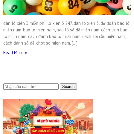
dàn lô xiên 3 miễn phí, lo xien 3 247, dan lo xien 3, dự đoán bao lô
miền nam, bao lo mien nam, bao lô số đề miền nam, cách tính bao
lô miền nam, cách đánh bao lô miền nam, cách soi cầu miền nam,
cách đánh số đề, chot so mien nam, […]
Read More »
Search